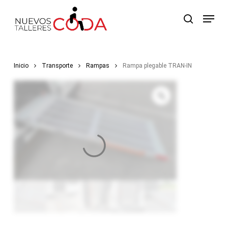
Skip
Menu
to
search
main
content
Inicio
Transporte
Rampas
Rampa plegable TRAN-IN