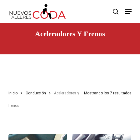
Skip
Menu
to
search
main
content
Aceleradores Y Frenos
Inicio
Conducción
Aceleradores y
Mostrando los 7 resultados
frenos