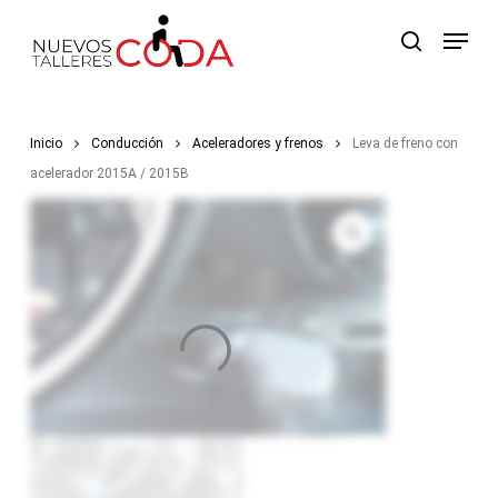
Skip
Menu
to
search
main
content
Inicio
Conducción
Aceleradores y frenos
Leva de freno con
acelerador 2015A / 2015B