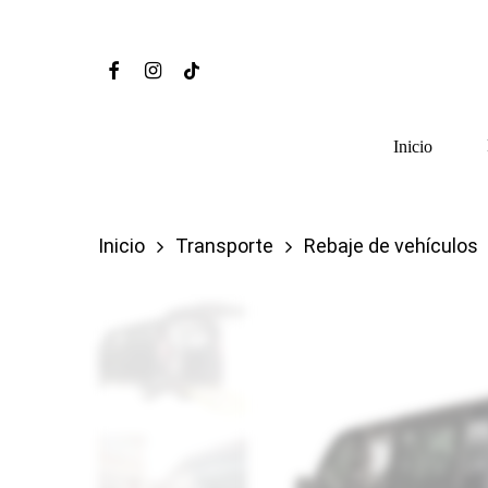
Skip
to
Facebook
Instagram
Tiktok
main
content
Inicio
Inicio
Transporte
Rebaje de vehículos