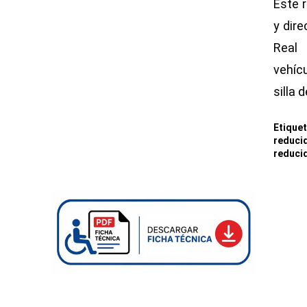
Este 
y dire
Real
vehíc
silla 
Etique
reduci
reduci