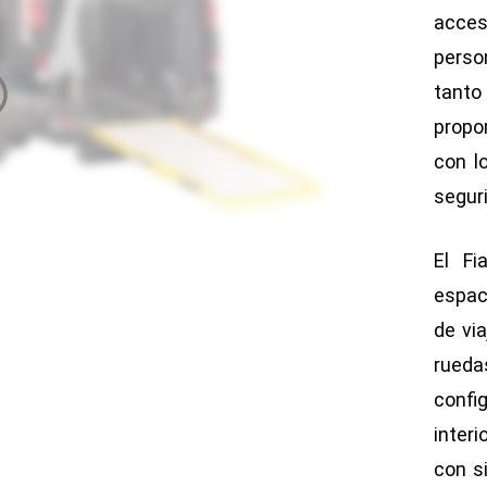
acces
person
tant
propo
con l
segur
El Fi
espac
de via
rued
confi
inter
con s