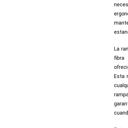
neces
ergon
mante
estan
La ra
fibra
ofrec
Esta 
cualq
rampa
garan
cuand