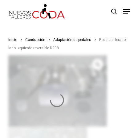
Skip
Menu
to
search
main
content
Inicio
Conducción
Adaptación de pedales
Pedal acelerador
lado izquierdo reversible D908