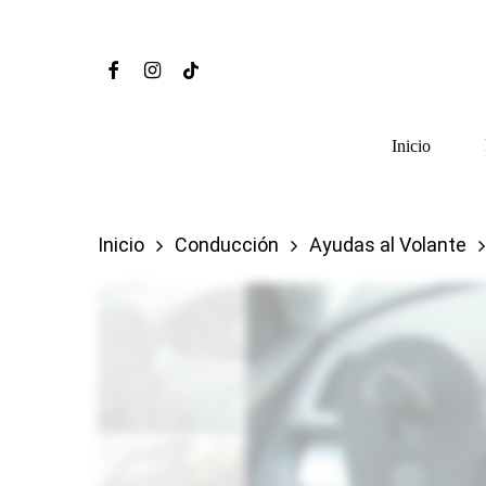
Skip
to
Facebook
Instagram
Tiktok
main
content
Inicio
Inicio
Conducción
Ayudas al Volante