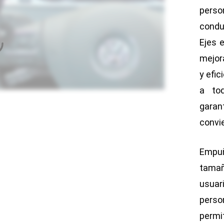
perso
condu
Ejes 
mejor
y efic
a tod
gara
convi
Empuñ
tamañ
usua
perso
permi