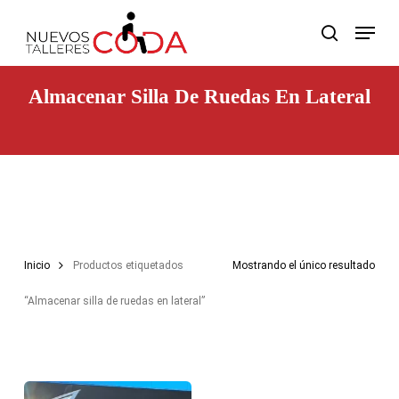
Skip
Menu
to
search
main
content
Almacenar Silla De Ruedas En Lateral
Inicio
Productos etiquetados
Mostrando el único resultado
“Almacenar silla de ruedas en lateral”